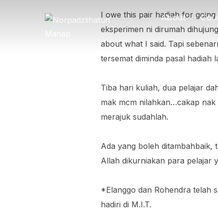
I owe this pair hadiah for goin
About
Cou
eksperimen ni dirumah dihujung
about what I said. Tapi sebena
tersemat diminda pasal hadiah 
Tiba hari kuliah, dua pelajar 
mak mcm nilahkan…cakap nak ba
merajuk sudahlah.
Ada yang boleh ditambahbaik, 
Allah dikurniakan para pelajar 
*Elanggo dan Rohendra telah s
hadiri di M.I.T.