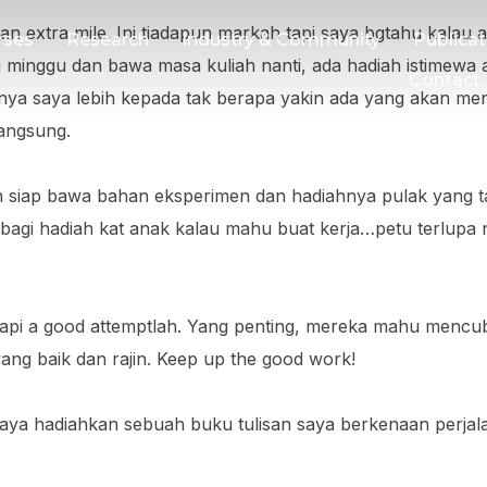
g an extra mile. Ini tiadapun markah tapi saya bgtahu kalau 
rses
Research
Industry & Community
Publicat
 minggu dan bawa masa kuliah nanti, ada hadiah istimewa 
Contact
rnya saya lebih kepada tak berapa yakin ada yang akan me
langsung.
dah siap bawa bahan eksperimen dan hadiahnya pulak yang 
gi hadiah kat anak kalau mahu buat kerja…petu terlupa 
tapi a good attemptlah. Yang penting, mereka mahu mencub
yang baik dan rajin. Keep up the good work!
aya hadiahkan sebuah buku tulisan saya berkenaan perja