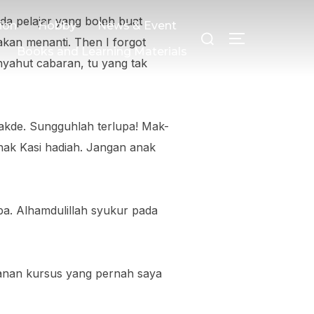
ada pelajar yang boleh buat
ion
Hobby
News & Event
akan menanti. Then I forgot
Books and Learning Materials
nyahut cabaran, tu yang tak
takde. Sungguhlah terlupa! Mak-
nak Kasi hadiah. Jangan anak
a. Alhamdulillah syukur pada
lanan kursus yang pernah saya