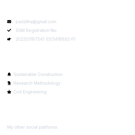
Contact Info
padzliha@gmail.com
SSM Registration No:
202203187541 (003418892-P)
Services
Sustainable Construction
Research Methodology
Civil Engineering
Get In Touch
My other social platforms: